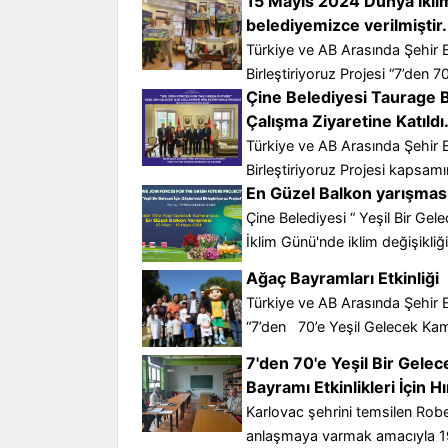
15 Mayıs 2024 Dünya İklim
belediyemizce verilmiştir.
Türkiye ve AB Arasında Şehir E
Birleştiriyoruz Projesi “7’den 70’
Çine Belediyesi Taurage B
Çalışma Ziyaretine Katıldı
Türkiye ve AB Arasında Şehir E
Birleştiriyoruz Projesi kapsamınd
En Güzel Balkon yarışmas
Çine Belediyesi “ Yeşil Bir Ge
İklim Günü'nde iklim değişikliği 
Ağaç Bayramları Etkinliği
Türkiye ve AB Arasında Şehir 
“7’den 70’e Yeşil Gelecek Kampan
7'den 70'e Yeşil Bir Gel
Bayramı Etkinlikleri İçin 
Karlovac şehrini temsilen Ro
anlaşmaya varmak amacıyla 19.