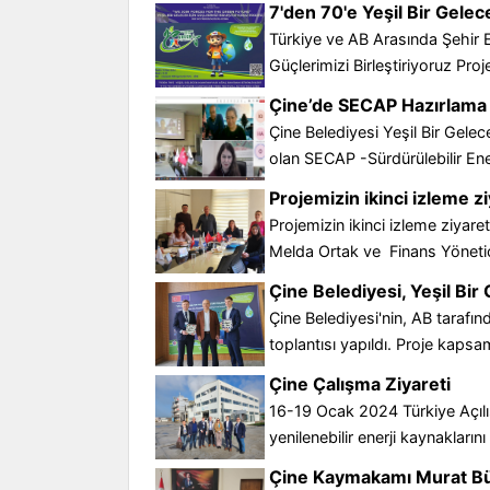
7'den 70'e Yeşil Bir Gel
Türkiye ve AB Arasında Şehir E
Güçlerimizi Birleştiriyoruz Pr
Çine’de SECAP Hazırlama 
Çine Belediyesi Yeşil Bir Gelec
olan SECAP -Sürdürülebilir Ener
Projemizin ikinci izleme z
Projemizin ikinci izleme ziyare
Melda Ortak ve Finans Yöneticis
Çine Belediyesi, Yeşil Bir 
Çine Belediyesi'nin, AB tarafın
toplantısı yapıldı. Proje kapsa
Çine Çalışma Ziyareti
16-19 Ocak 2024 Türkiye Açılı
yenilenebilir enerji kaynaklarını 
Çine Kaymakamı Murat Bü