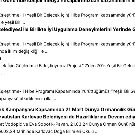
 Günü’nde sosyal medya hesaplarımızdan kazananların ismi 
şleştirme-II (Yeşil Bir Gelecek İçin) Hibe Programı kapsamında yürü
e yeşil Bir ...
elediyesi İle Birlikte İyi Uygulama Deneyimlerini Yerinde
.
şleştirme-II (Yeşil Bir Gelecek İçin) Hibe Programı kapsamında yürü
a iklim değişikliği ile ...
ı
lecek İçin Güçlerimizi Birleştiriyoruz Projesi “ 7'den 70'e Yeşil Bi
...
Eşleştirme-II Hibe Programı Kapsamında Yürüttüğümüz “Yeşil Bir Gele
yası” etkinliklerinin ilki ...
ecek Kampanyası Kapsamında 21 Mart Dünya Ormancılık Gün
Hırvatistan Karlovac Belediyesi de Hazırlıklarına Devam edi
bert Vodopić ve Eva Sobotik-Pavan, 21.03.24 Dünya Orman Günü'nün
02.24 tarihinde Karlovac Doğa Bilimleri Okulu ...