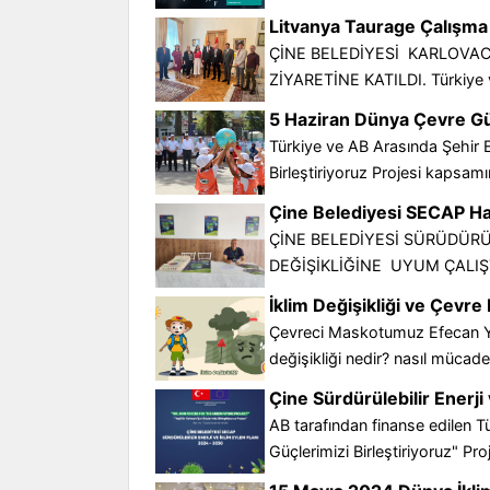
Litvanya Taurage Çalışma 
ÇİNE BELEDİYESİ KARLOVAC
ZİYARETİNE KATILDI. Türkiye ve
5 Haziran Dünya Çevre Gün
Türkiye ve AB Arasında Şehir E
Birleştiriyoruz Projesi kapsam
Çine Belediyesi SECAP Haz
ÇİNE BELEDİYESİ SÜRÜDÜRÜL
DEĞİŞİKLİĞİNE UYUM ÇALIŞTAY
İklim Değişikliği ve Çevr
Çevreci Maskotumuz Efecan Yeş
değişikliği nedir? nasıl mücadele 
Çine Sürdürülebilir Enerji
AB tarafından finanse edilen 
Güçlerimizi Birleştiriyoruz" Pr