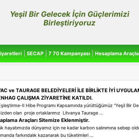
Yeşil Bir Gelecek İçin Güçlerimizi
Birleştiriyoruz
iyaretleri
SECAP
7 70 Kampanyası
Hesaplama Araçla
VAC ve TAURAGE BELEDİYELERİ İLE BİRLİKTE İYİ UYGU
NHAG ÇALIŞMA ZİYARETİNE KATILDI.
şleştirme-II Hibe Programı Kapsamında yürüttüğümüz “Yeşil Bir Gelec
izden olan proje ortaklarımız Litvanya Taurage ...
aplama Araçları Sitemize Eklenmiştir.
lük hayatımızda dünyamız için ne kadar karbon salınımına sebep old
manda farkındalık kazanarak bu tüketimleri ...