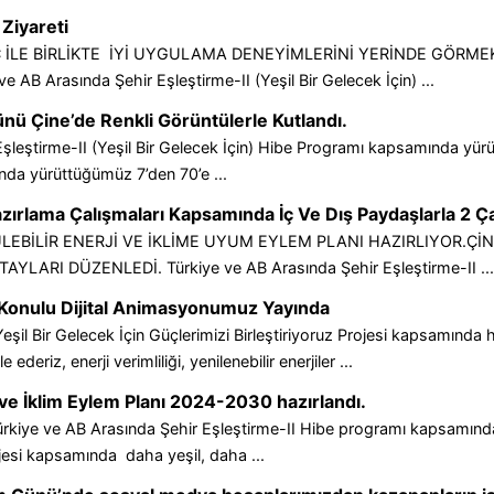
Ziyareti
 İLE BİRLİKTE İYİ UYGULAMA DENEYİMLERİNİ YERİNDE GÖRM
 AB Arasında Şehir Eşleştirme-II (Yeşil Bir Gelecek İçin) ...
ü Çine’de Renkli Görüntülerle Kutlandı.
şleştirme-II (Yeşil Bir Gelecek İçin) Hibe Programı kapsamında yürü
ında yürüttüğümüz 7’den 70’e ...
ırlama Çalışmaları Kapsamında İç Ve Dış Paydaşlarla 2 Ça
EBİLİR ENERJİ VE İKLİME UYUM EYLEM PLANI HAZIRLIYOR.ÇİN
LARI DÜZENLEDİ. Türkiye ve AB Arasında Şehir Eşleştirme-II ...
e Konulu Dijital Animasyonumuz Yayında
il Bir Gelecek İçin Güçlerimizi Birleştiriyoruz Projesi kapsamında
ederiz, enerji verimliliği, yenilenebilir enerjiler ...
 ve İklim Eylem Planı 2024-2030 hazırlandı.
Türkiye ve AB Arasında Şehir Eşleştirme-II Hibe programı kapsamında
ojesi kapsamında daha yeşil, daha ...