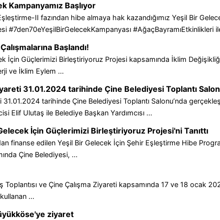
ecek Kampanyamız Başlıyor
şleştirme-II fazından hibe almaya hak kazandığımız Yeşil Bir Gelecek
ojesi #7den70eYeşilBirGelecekKampanyası #AğaçBayramıEtkinlikleri ile
Çalışmalarına Başlandı!
ek İçin Güçlerimizi Birleştiriyoruz Projesi kapsamında İklim Değişikliğ
ji ve İklim Eylem ...
iyareti 31.01.2024 tarihinde Çine Belediyesi Toplantı Salon
ti 31.01.2024 tarihinde Çine Belediyesi Toplantı Salonu’nda gerçekleş
i Elif Ulutaş ile Belediye Başkan Yardımcısı ...
Gelecek İçin Güçlerimizi Birleştiriyoruz Projesi'ni Tanıttı
dan finanse edilen Yeşil Bir Gelecek İçin Şehir Eşleştirme Hibe Progr
mında Çine Belediyesi, ...
ş Toplantısı ve Çine Çalışma Ziyareti kapsamında 17 ve 18 ocak 202
kullanan ...
yükköse'ye ziyaret