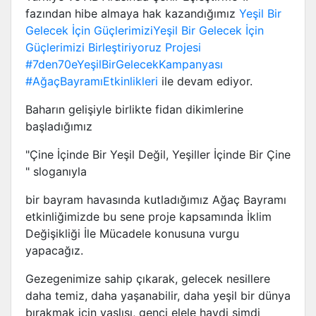
fazından hibe almaya hak kazandığımız
Yeşil Bir
Gelecek İçin GüçlerimiziYeşil Bir Gelecek İçin
Güçlerimizi Birleştiriyoruz Projesi
#7den70eYeşilBirGelecekKampanyası
#AğaçBayramıEtkinlikleri
ile devam ediyor.
Baharın gelişiyle birlikte fidan dikimlerine
başladığımız
"Çine İçinde Bir Yeşil Değil, Yeşiller İçinde Bir Çine
" sloganıyla
bir bayram havasında kutladığımız Ağaç Bayramı
etkinliğimizde bu sene proje kapsamında İklim
Değişikliği İle Mücadele konusuna vurgu
yapacağız.
Gezegenimize sahip çıkarak, gelecek nesillere
daha temiz, daha yaşanabilir, daha yeşil bir dünya
bırakmak için yaşlısı, genci elele haydi şimdi