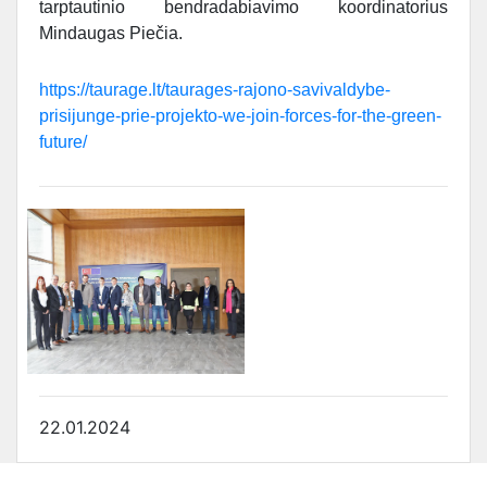
tarptautinio bendradabiavimo koordinatorius
Mindaugas Piečia.
https://taurage.lt/taurages-rajono-savivaldybe-
prisijunge-prie-projekto-we-join-forces-for-the-green-
future/
22.01.2024