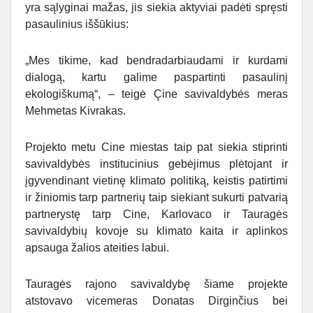
yra sąlyginai mažas, jis siekia aktyviai padėti spręsti
pasaulinius iššūkius:
„Mes tikime, kad bendradarbiaudami ir kurdami
dialogą, kartu galime paspartinti pasaulinį
ekologiškumą“, – teigė Çine savivaldybės meras
Mehmetas Kivrakas.
Projekto metu Cine miestas taip pat siekia stiprinti
savivaldybės institucinius gebėjimus plėtojant ir
įgyvendinant vietinę klimato politiką, keistis patirtimi
ir žiniomis tarp partnerių taip siekiant sukurti patvarią
partnerystę tarp Cine, Karlovaco ir Tauragės
savivaldybių kovoje su klimato kaita ir aplinkos
apsauga žalios ateities labui.
Tauragės rajono savivaldybę šiame projekte
atstovavo vicemeras Donatas Dirginčius bei