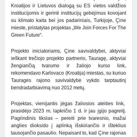
Kroatijos ir Lietuvos dialogą su ES vietos valdžios
institucijomis ir gerinti institucijų gebėjimus kovojant
su klimato kaita bei jos padariniais, Turkijoje, Çine
mieste, pristatytas projektas „We Join Forces For The
Green Future“.
Projekto iniciatoriams, Çine savivaldybei, aktyviai
ieškant trečiojo projekto partnerio, Tauragę, aktyviai
žengiančią tvarumo ir žaliojo kurso link,
rekomendavo Karlovaco (Kroatija) miestas, su kuriuo
Tauragės rajono savivaldybė vykdo tarptautinį
bendradarbiavimą nuo 2012 metų.
Projektas, vienijantis jėgas žaliosios ateities link,
prasidėjo 2023 m. lapkričio 1 d. ir jau įgijo pagreitį.
Pagrindinis tikslas – pereiti prie tvaresnio, mažai
anglies dioksido į aplinką išskiriančio ir išteklius
tausojančio pasaulio. Nepaisant to, kad Çine rajonas