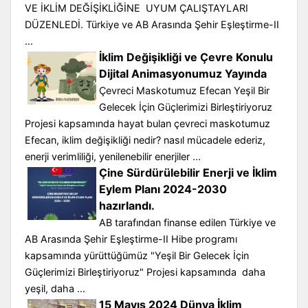
VE İKLİM DEĞİŞİKLİĞİNE UYUM ÇALIŞTAYLARI
DÜZENLEDİ. Türkiye ve AB Arasında Şehir Eşleştirme-II
...
İklim Değişikliği ve Çevre Konulu
Dijital Animasyonumuz Yayında
Çevreci Maskotumuz Efecan Yeşil Bir
Gelecek İçin Güçlerimizi Birleştiriyoruz
Projesi kapsamında hayat bulan çevreci maskotumuz
Efecan, iklim değişikliği nedir? nasıl mücadele ederiz,
enerji verimliliği, yenilenebilir enerjiler ...
Çine Sürdürülebilir Enerji ve İklim
Eylem Planı 2024-2030
hazırlandı.
AB tarafından finanse edilen Türkiye ve
AB Arasında Şehir Eşleştirme-II Hibe programı
kapsamında yürüttüğümüz "Yeşil Bir Gelecek İçin
Güçlerimizi Birleştiriyoruz" Projesi kapsamında daha
yeşil, daha ...
15 Mayıs 2024 Dünya İklim