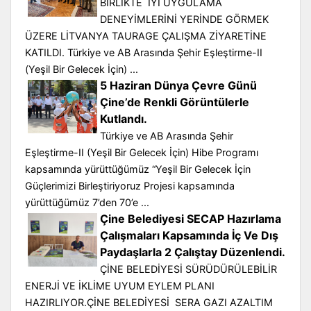
BİRLİKTE İYİ UYGULAMA
DENEYİMLERİNİ YERİNDE GÖRMEK
ÜZERE LİTVANYA TAURAGE ÇALIŞMA ZİYARETİNE
KATILDI. Türkiye ve AB Arasında Şehir Eşleştirme-II
(Yeşil Bir Gelecek İçin) ...
5 Haziran Dünya Çevre Günü
Çine’de Renkli Görüntülerle
Kutlandı.
Türkiye ve AB Arasında Şehir
Eşleştirme-II (Yeşil Bir Gelecek İçin) Hibe Programı
kapsamında yürüttüğümüz “Yeşil Bir Gelecek İçin
Güçlerimizi Birleştiriyoruz Projesi kapsamında
yürüttüğümüz 7’den 70’e ...
Çine Belediyesi SECAP Hazırlama
Çalışmaları Kapsamında İç Ve Dış
Paydaşlarla 2 Çalıştay Düzenlendi.
ÇİNE BELEDİYESİ SÜRÜDÜRÜLEBİLİR
ENERJİ VE İKLİME UYUM EYLEM PLANI
HAZIRLIYOR.ÇİNE BELEDİYESİ SERA GAZI AZALTIM