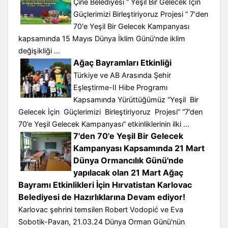
Çine Belediyesi “ Yeşil Bir Gelecek İçin
Güçlerimizi Birleştiriyoruz Projesi “ 7'den
70'e Yeşil Bir Gelecek Kampanyası
kapsamında 15 Mayıs Dünya İklim Günü'nde iklim
değişikliği ...
Ağaç Bayramları Etkinliği
Türkiye ve AB Arasında Şehir
Eşleştirme-II Hibe Programı
Kapsamında Yürüttüğümüz “Yeşil Bir
Gelecek İçin Güçlerimizi Birleştiriyoruz Projesi” “7’den
70’e Yeşil Gelecek Kampanyası” etkinliklerinin ilki ...
7'den 70'e Yeşil Bir Gelecek
Kampanyası Kapsamında 21 Mart
Dünya Ormancılık Günü'nde
yapılacak olan 21 Mart Ağaç
Bayramı Etkinlikleri İçin Hırvatistan Karlovac
Belediyesi de Hazırlıklarına Devam ediyor!
Karlovac şehrini temsilen Robert Vodopić ve Eva
Sobotik-Pavan, 21.03.24 Dünya Orman Günü'nün