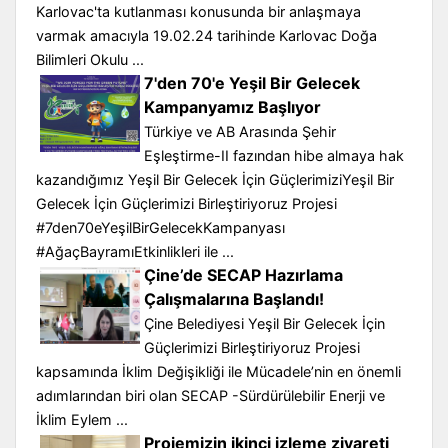
Karlovac'ta kutlanması konusunda bir anlaşmaya
varmak amacıyla 19.02.24 tarihinde Karlovac Doğa
Bilimleri Okulu ...
7'den 70'e Yeşil Bir Gelecek
Kampanyamız Başlıyor
Türkiye ve AB Arasında Şehir
Eşleştirme-II fazından hibe almaya hak
kazandığımız Yeşil Bir Gelecek İçin GüçlerimiziYeşil Bir
Gelecek İçin Güçlerimizi Birleştiriyoruz Projesi
#7den70eYeşilBirGelecekKampanyası
#AğaçBayramıEtkinlikleri ile ...
Çine’de SECAP Hazırlama
Çalışmalarına Başlandı!
Çine Belediyesi Yeşil Bir Gelecek İçin
Güçlerimizi Birleştiriyoruz Projesi
kapsamında İklim Değişikliği ile Mücadele’nin en önemli
adımlarından biri olan SECAP -Sürdürülebilir Enerji ve
İklim Eylem ...
Projemizin ikinci izleme ziyareti